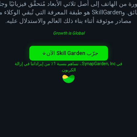
Geo صورة من الهاتف إلى أصل ثلاثي الأبعاد مُتحقَّق فيزيائيًا و
في نحو 5 دقائق. وSkillGarden هو طبقة المعرفة التي تُبقي ا
مصادر موثوقة أثناء بناء ذلك العالم والاستدلال عليه.
Growth is Global
جرّب Skill Garden الآن
في SynapGarden, Inc.، نساهم بنسبة 1٪ من إيراداتنا في إزالة
الكربون.